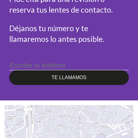
reserva tus lentes de contacto.
Déjanos tu número y te
llamaremos lo antes posible.